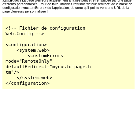
Remarques :
La page d'erreurs actuellement affichée peut être remplacée par une page
d'erreurs personnalisée. Pour ce faire, modifiez l'attribut "defaultRedirect" de la balise de
configuration <customErrors> de l'application, de sorte qu'il pointe vers une URL de la
page d'erreurs personnalisée !
<!-- Fichier de configuration 
Web.Config -->

<configuration>

    <system.web>

        <customErrors 
mode="RemoteOnly" 
defaultRedirect="mycustompage.h
tm"/>

    </system.web>

</configuration>