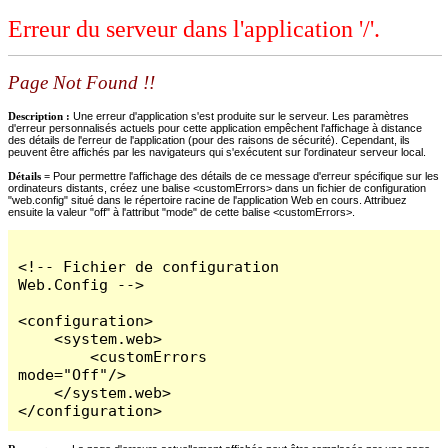
Erreur du serveur dans l'application '/'.
Page Not Found !!
Description :
Une erreur d'application s'est produite sur le serveur. Les paramètres
d'erreur personnalisés actuels pour cette application empêchent l'affichage à distance
des détails de l'erreur de l'application (pour des raisons de sécurité). Cependant, ils
peuvent être affichés par les navigateurs qui s'exécutent sur l'ordinateur serveur local.
Détails =
Pour permettre l'affichage des détails de ce message d'erreur spécifique sur les
ordinateurs distants, créez une balise <customErrors> dans un fichier de configuration
"web.config" situé dans le répertoire racine de l'application Web en cours. Attribuez
ensuite la valeur "off" à l'attribut "mode" de cette balise <customErrors>.
<!-- Fichier de configuration 
Web.Config -->

<configuration>

    <system.web>

        <customErrors 
mode="Off"/>

    </system.web>

</configuration>